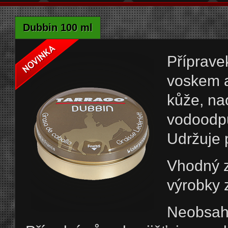
Dubbin 100 ml
Příprave
voskem a
kůže, na
vodoodpu
Udržuje 
Vhodný z
výrobky 
Neobsahu